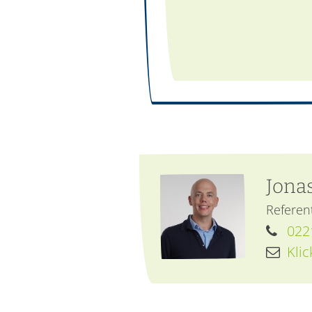
Jona
Referent
022
Kli