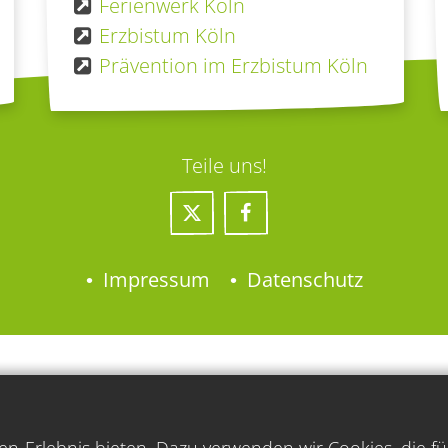
Ferienwerk Köln
Erzbistum Köln
Prävention im Erzbistum Köln
Teile uns!
Impressum
Datenschutz