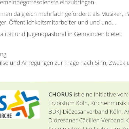
Gemeindegottesdienste einzubringen.
t man da gleich mehrfach gefordert: als Musiker, 
r, Öffentlichkeitsmitarbeiter und und und...
alität und Jugendpastoral in Gemeinden bietet:
ung
lse und Anregungen zur Frage nach Sinn, Zweck 
CHORUS
ist eine Initiative vo
Erzbistum Köln, Kirchenmusik 
BDKJ-Diözesanverband Köln, A
Diözesaner Cäcilien-Verband K
Schulpastoral im Erzbistum Kö