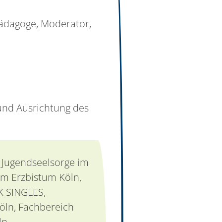
Pädagoge, Moderator,
und Ausrichtung des
n: Jugendseelsorge im
im Erzbistum Köln,
K SINGLES,
öln, Fachbereich
ln.