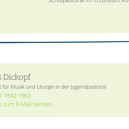
s
Dickopf
 für Musik und Liturgie in der Jugendpastoral
1 1642 1963
ck zum E-Mail senden