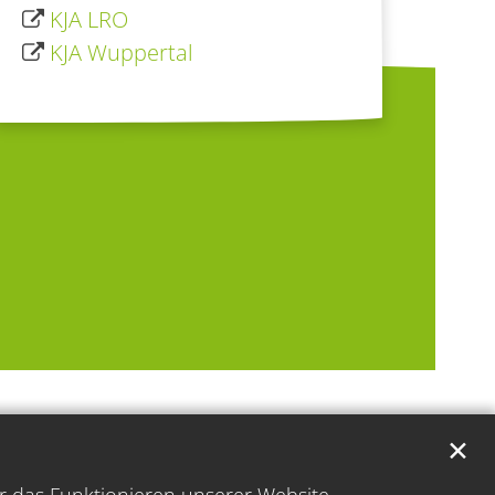
KJA LRO
KJA Wuppertal
✕